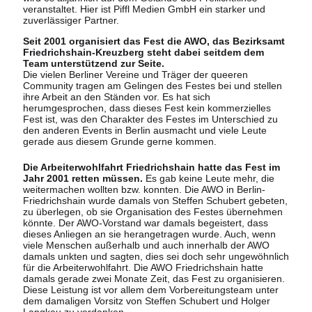
veranstaltet. Hier ist Piffl Medien GmbH ein starker und
zuverlässiger Partner.
Seit 2001 organisiert das Fest die AWO, das Bezirksamt
Friedrichshain-Kreuzberg steht dabei seitdem dem
Team unterstützend zur Seite.
Die vielen Berliner Vereine und Träger der queeren
Community tragen am Gelingen des Festes bei und stellen
ihre Arbeit an den Ständen vor. Es hat sich
herumgesprochen, dass dieses Fest kein kommerzielles
Fest ist, was den Charakter des Festes im Unterschied zu
den anderen Events in Berlin ausmacht und viele Leute
gerade aus diesem Grunde gerne kommen.
Die Arbeiterwohlfahrt Friedrichshain hatte das Fest im
Jahr 2001 retten müssen.
Es gab keine Leute mehr, die
weitermachen wollten bzw. konnten. Die AWO in Berlin-
Friedrichshain wurde damals von Steffen Schubert gebeten,
zu überlegen, ob sie Organisation des Festes übernehmen
könnte. Der AWO-Vorstand war damals begeistert, dass
dieses Anliegen an sie herangetragen wurde. Auch, wenn
viele Menschen außerhalb und auch innerhalb der AWO
damals unkten und sagten, dies sei doch sehr ungewöhnlich
für die Arbeiterwohlfahrt. Die AWO Friedrichshain hatte
damals gerade zwei Monate Zeit, das Fest zu organisieren.
Diese Leistung ist vor allem dem Vorbereitungsteam unter
dem damaligen Vorsitz von Steffen Schubert und Holger
Langkau zu verdanken.